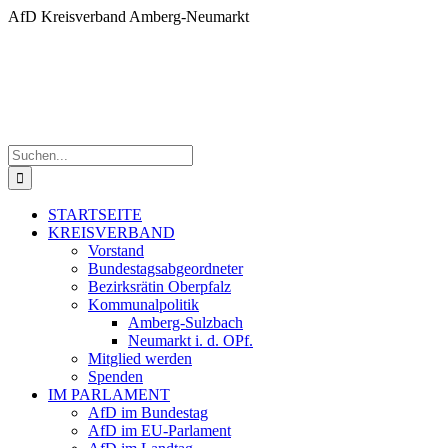
Skip
AfD Kreisverband Amberg-Neumarkt
to
content
Suche
nach:
STARTSEITE
KREISVERBAND
Vorstand
Bundestagsabgeordneter
Bezirksrätin Oberpfalz
Kommunalpolitik
Amberg-Sulzbach
Neumarkt i. d. OPf.
Mitglied werden
Spenden
IM PARLAMENT
AfD im Bundestag
AfD im EU-Parlament